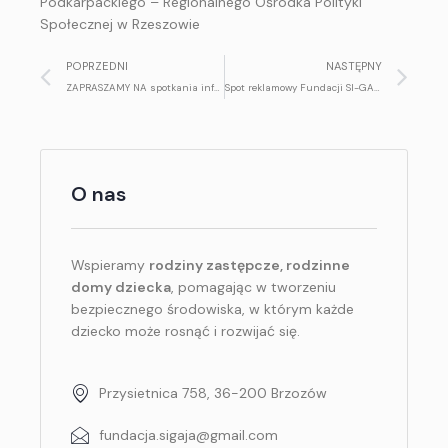
Podkarpackiego – Regionalnego Ośrodka Polityki
Społecznej w Rzeszowie
POPRZEDNI
NASTĘPNY
ZAPRASZAMY NA spotkania informacyjne: “Jak zostać rodziną zastępczą?”
Spot reklamowy Fundacji SI-GAJA promujący rodzicielstwo zastępcze
O nas
Wspieramy
rodziny zastępcze, rodzinne
domy dziecka
, pomagając w tworzeniu
bezpiecznego środowiska, w którym każde
dziecko może rosnąć i rozwijać się.
Przysietnica 758, 36-200 Brzozów
fundacja.sigaja@gmail.com