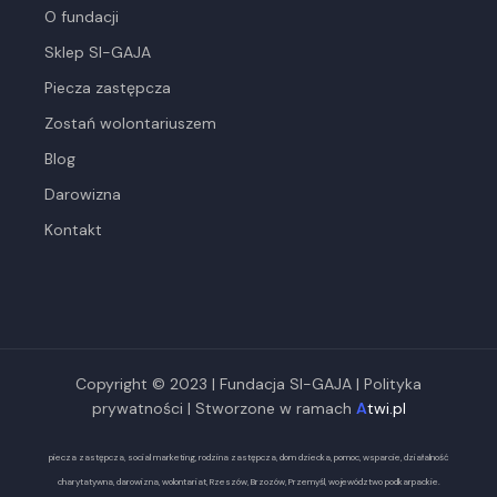
O fundacji
Sklep SI-GAJA
Piecza zastępcza
Zostań wolontariuszem
Blog
Darowizna
Kontakt
Copyright © 2023 | Fundacja SI-GAJA |
Polityka
prywatności
| Stworzone w ramach
A
twi.pl
piecza zastępcza, social marketing, rodzina zastępcza, dom dziecka, pomoc, wsparcie, działalność
charytatywna, darowizna, wolontariat, Rzeszów, Brzozów, Przemyśl, województwo podkarpackie.