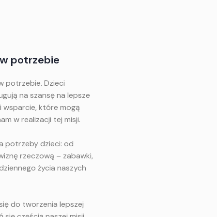
 w potrzebie
w potrzebie. Dzieci
ugują na szansę na lepsze
 i wsparcie, które mogą
 w realizacji tej misji.
 potrzeby dzieci: od
wiznę rzeczową – zabawki,
odziennego życia naszych
się do tworzenia lepszej
 się częścią naszej misji.