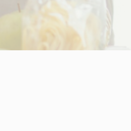
Menu
Strona Główna
O fundacji
Sklep SI-GAJA
Piecza zastępcza