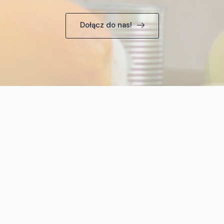
Dołącz do nas!
Kontakt
Przysietnica 758, 36-200 Brzozów
fundacja.sigaja@gmail.com
726-246-500