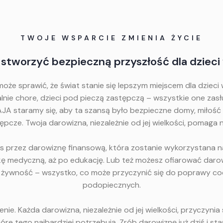
TWOJE WSPARCIE ZMIENIA ŻYCIE
tworzyć bezpieczną przyszłość dla dzieci
że sprawić, że świat stanie się lepszym miejscem dla dzieci 
lnie chore, dzieci pod pieczą zastępczą – wszystkie one zasł
AJA staramy się, aby ta szansą było bezpieczne domy, miłość
cze. Twoja darowizna, niezależnie od jej wielkości, pomaga nam
 przez darowiznę finansową, która zostanie wykorzystana na
kę medyczną, aż po edukację. Lub też możesz ofiarować daro
ż, żywność – wszystko, co może przyczynić się do poprawy c
podopiecznych.
e. Każda darowizna, niezależnie od jej wielkości, przyczynia 
tóre tego najbardziej potrzebują. Zrób darowiznę już dziś i stań