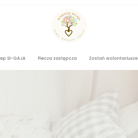
lep SI-GAJA
Piecza zastępcza
Zostań wolontariusz