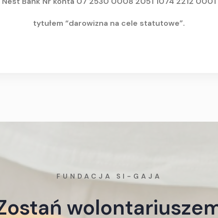
Nest Bank Nr konta 07 2530 0008 2051 1074 2212 0001
tytułem “darowizna na cele statutowe”.
FUNDACJA SI-GAJA
Zostań wolontariusze