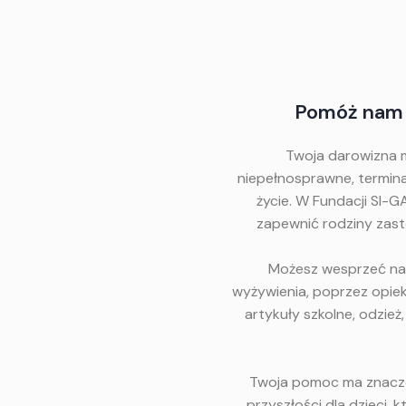
Pomóż nam s
Twoja darowizna mo
niepełnosprawne, termina
życie. W Fundacji SI-G
zapewnić rodziny zastęp
Możesz wesprzeć nas
wyżywienia, poprzez opie
artykuły szkolne, odzie
Twoja pomoc ma znaczeni
przyszłości dla dzieci, k