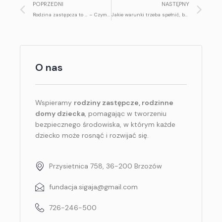
POPRZEDNI
NASTĘPNY
Rodzina zastępcza to … – Czym jest rodzina zastępcza?
Jakie warunki trzeba spełnić, by kandydować na rodzinę zastępczą?
O nas
Wspieramy
rodziny zastępcze, rodzinne
domy dziecka
, pomagając w tworzeniu
bezpiecznego środowiska, w którym każde
dziecko może rosnąć i rozwijać się.
Przysietnica 758, 36-200 Brzozów
fundacja.sigaja@gmail.com
726-246-500