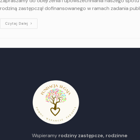
Zapraszamy do obejrzenia i upowszechniania naszego spotu 
rodziną zastępczą! dofinansowanego w ramach zadania pub
Czytaj Dalej
Wspieramy
rodziny zastępcze, rodzinne