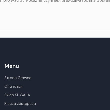
rojektu pt.: Pokaż mi, czym jest prawdziwa rodzina! Zostań
Menu
Strona Główna
O fundacji
Sklep SI-GAJA
Piecza zastępcza