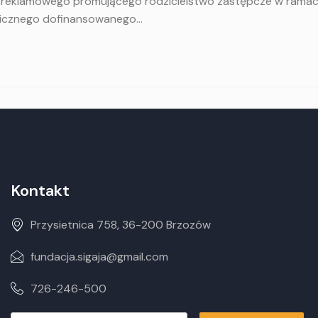
reklamowego promującego rodzicielstwo zastępcze w ramach p
licznego dofinansowanego…
Kontakt
Przysietnica 758, 36-200 Brzozów
fundacja.sigaja@gmail.com
726-246-500