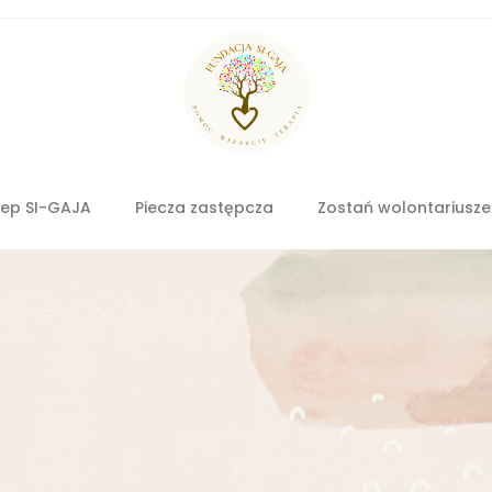
lep SI-GAJA
Piecza zastępcza
Zostań wolontariusz