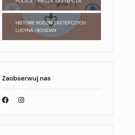
POLSCE - PIECZA ZASTĘPCZA
HISTORIE RODZIN ZASTEPCZYCH :
LUCYNA I BOGDAN
Zaobserwuj nas