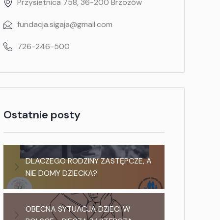
Przysietnica 758, 36-200 Brzozów
fundacja.sigaja@gmail.com
726-246-500
Ostatnie posty
DLACZEGO RODZINY ZASTĘPCZE, A
NIE DOMY DZIECKA?
OBECNA SYTUACJA DZIECI W