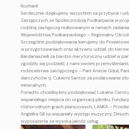
Kochani!
Serdecznie dziękujemy wszystkim za przybycie i ud
Zastępczych ze Społecznością Podkarpacia w proj
rodziną zastępczą
realizowanym w ramach zadania
Województwa Podkarpackiego –
Regionalny Ośrode
Szczególne podziękowania kierujemy do Powiatow
w przygotowaniach oraz aktywny udział, do kierowni
Bardanaszwili za bardzo merytoryczny udział w pan
zgodziły się podzielić z nami swoimi przemyśleniami
rodzicielstwa zastępczego – Pani Anecie Gduli, Pa
darczyńców tj. Cukierni Santos za podarowanie sł
mineralnych.
Ponadto chcielibyśmy podziękować
Lokalne Centr
wspaniałego miejsca do organizacji pikniku,
Fundacj
różnorodnych grach planszowych,
LANKA – Przeds
Angelika Gil za wspaniały występ muzyczny,
Dmuch
wyposażenia
za wysoką jakość usług.