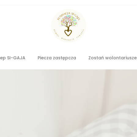
lep SI-GAJA
Piecza zastępcza
Zostań wolontariusz