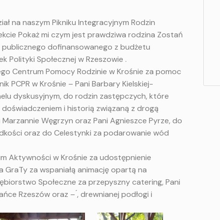
ział na naszym Pikniku Integracyjnym Rodzin
ekcie
Pokaż mi czym jest prawdziwa rodzina Zostań
 publicznego dofinansowanego z budżetu
k Polityki Społecznej w Rzeszowie
.
ego Centrum Pomocy Rodzinie w Krośnie za pomoc
k PCPR w Krośnie – Pani Barbary Kielskiej-
elu dyskusyjnym, do rodzin zastępczych, które
, doświadczeniem i historią związaną z drogą
ni Marzannie Węgrzyn oraz Pani Agnieszce Pyrze, do
odkości oraz do Celestynki za podarowanie wód
um Aktywności w Krośnie
za udostępnienie
a GraTy
za wspaniałą animację opartą na
iębiorstwo Społeczne
za przepyszny catering, Pani
ańce Rzeszów
oraz
– ́, drewnianej podłogi i